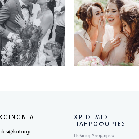
Planner
Wedding
BRIDE &
BRIDE-TO-BE
GROOM
ΚΟΙΝΩΝΙΑ
ΧΡΗΣΙΜΕΣ
ΠΛΗΡΟΦΟΡΙΕΣ
ales@katai.gr
Πολιτική Απορρήτου