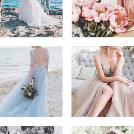
BEACH
BEST FLORISTS
WEDDING
Story
Story
BLUSHING
BLUE DRESS
BRIDE