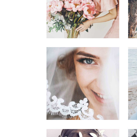
BACHELORETTE
Story
BETROTHED