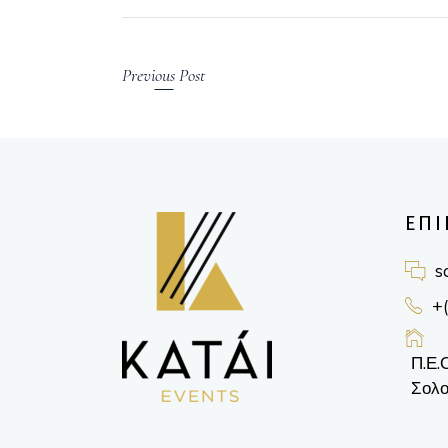
Previous Post
ΕΠΙ
s
+
Π.Ε.
Σολο