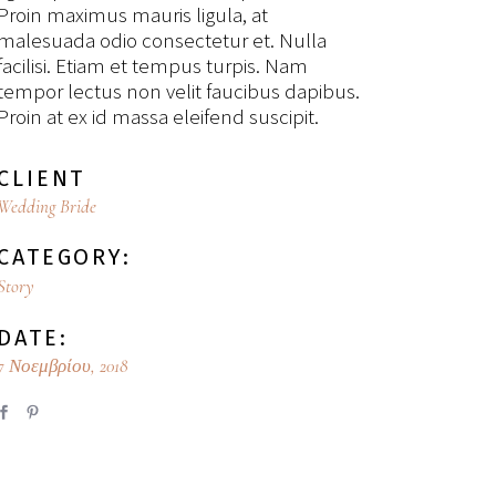
Proin maximus mauris ligula, at
malesuada odio consectetur et. Nulla
facilisi. Etiam et tempus turpis. Nam
tempor lectus non velit faucibus dapibus.
Proin at ex id massa eleifend suscipit.
CLIENT
Wedding Bride
CATEGORY:
Story
DATE:
7 Νοεμβρίου, 2018