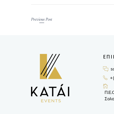
Previous Post
ΕΠΙ
s
+
Π.Ε.
Σολο