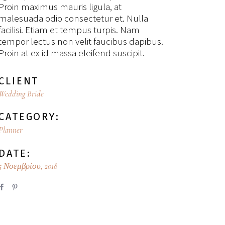
Proin maximus mauris ligula, at
malesuada odio consectetur et. Nulla
facilisi. Etiam et tempus turpis. Nam
tempor lectus non velit faucibus dapibus.
Proin at ex id massa eleifend suscipit.
CLIENT
Wedding Bride
CATEGORY:
Planner
DATE:
5 Νοεμβρίου, 2018